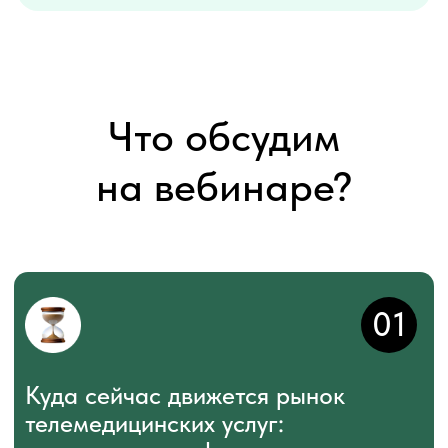
Куда сейчас движется рынок
телемедицинских услуг:
перспективные форматы
02
Какие барьеры мешают развитию
телемедицинского сервиса — и
как их преодолевать
03
Рынок домашних устройств как
драйвер телемеда