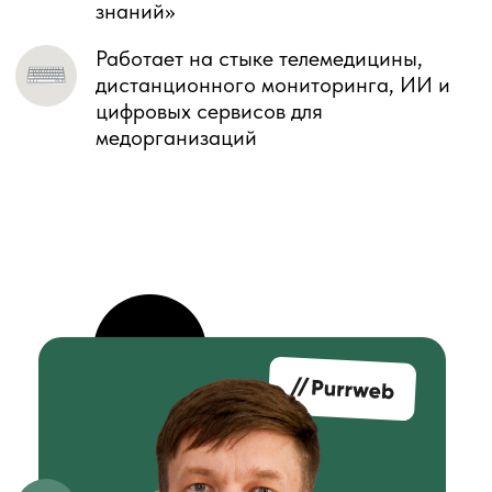
CEO / фаундер клиники, телемед-
сервиса или ХелсТех-продукта,
и ищете рабочие сценарии,
которые можно реально
внедрить, а не только красиво
показать в презентации.
Product Lead / CPO / Head of
Product в ХелсТех,
и отвечаете за пользовательский путь
между визитами, вовлечение
пациента и развитие сценариев
сопровождения.
CTO / Tech Lead в ХелсТех,
и занимаетесь архитектурой,
интеграциями, сбором данных и
выбором технических решений для
телемедицинского продукта.