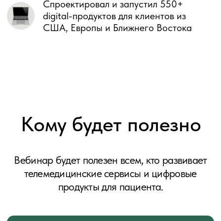
Офисы
Омск, Россия
ул. Фрунзе 1к4, 644 043
Москва, Россия
ул. Мосфильмовская 70 к1, 119330
hi@purrweb.com
+7 (495) 128-94-62
ИНН: 550716069841
ОГРНИП: 314554331000360