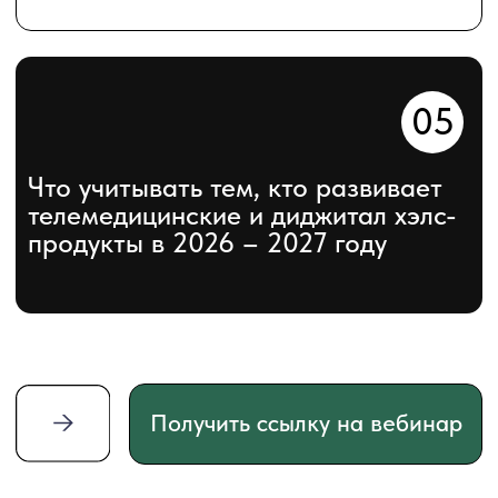
Борис Зингерман
Основатель Medsenger.AI
Основатель платформы
дистанционного мониторинга и
ведения пациентов Medsenger.AI
Генеральный директор Ассоциации
разработчиков и пользователей
искусственного интеллекта в медицине
«Национальная база медицинских
знаний»
Работает на стыке телемедицины,
дистанционного мониторинга, ИИ и
цифровых сервисов для
медорганизаций