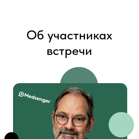
Сергей Пономарев
Технический директор в Purrweb
10 лет в разработке медицинского ПО
и IoT-продуктов