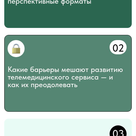
04
Опыт Medsenger.AI:
сопровождение пациента,
мониторинг, интеграция с
устройствами
05
Что учитывать тем, кто развивает
телемедицинские и диджитал хэлс-
продукты в 2026 – 2027 году