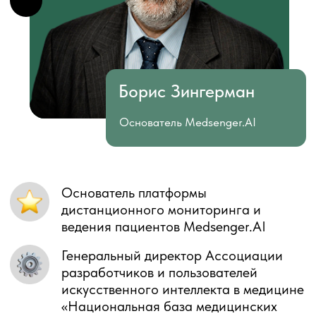
Руковожу командой из 60+
разработчиков
Спроектировал и запустил 550+
digital-продуктов для клиентов из
США, Европы и Ближнего Востока
Кому будет полезно
Вебинар будет полезен всем, кто развивает
телемедицинские сервисы и цифровые
продукты для пациента.
Особенно полезно, если
вы: